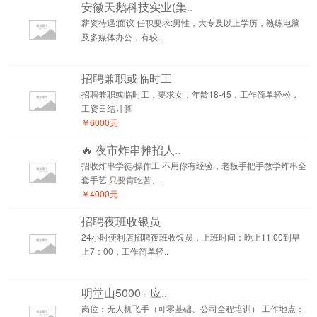
安徽天鹅科技实业(集..
薪资待遇:面议 任职要求:男性，大专及以上学历，熟练电脑
及多媒体办公，有较..
招聘兼职或临时工
招聘兼职或临时工，要求女，年龄18-45，工作简单轻松，
工资日结计算
￥6000元
🔥 夜市炸串摊招人..
招收炸串学徒/操作工 不用你有经验，老板手把手教学炸串全
套手艺 只要肯吃苦、..
￥4000元
招聘夜班收银员
24小时便利店招聘夜班收银员，上班时间：晚上11:00到早
上7：00，工作简单轻..
明堂山5000+ 应..
岗位：无人机飞手（可零基础、公司全程培训） 工作地点：