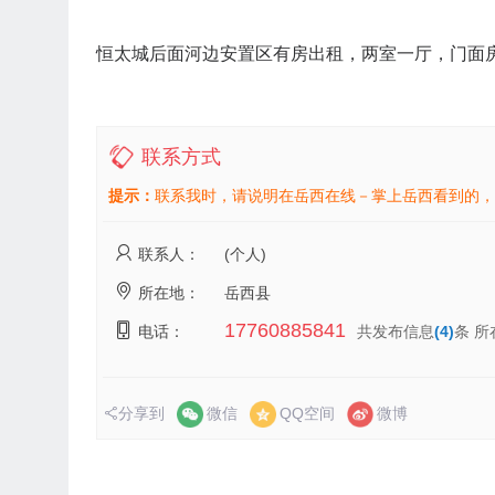
恒太城后面河边安置区有房出租，两室一厅，门面房 均
联系方式
提示：
联系我时，请说明在岳西在线－掌上岳西看到的，
联系人：
(个人)
所在地：
岳西县
17760885841
电话：
共发布信息
(4)
条 所
分享到
微信
QQ空间
微博