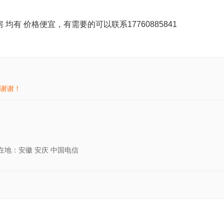
有 价格便宜，有需要的可以联系17760885841
谢谢！
在地：安徽 安庆 中国电信