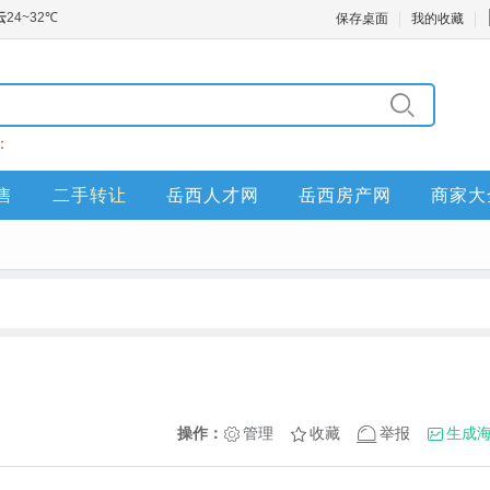
保存桌面
我的收藏
：
售
二手转让
岳西人才网
岳西房产网
商家大
操作：
管理
收藏
举报
生成