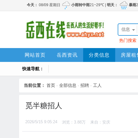
信息
热门搜索
网站首页
岳西资讯
分类信息
房屋租
快速导航：
当前位置：
首页
-
全部信息
-
招聘
-
工人
觅半糖招人
2026/5/15 9:05:24
浏览：3.88万
来自：安庆