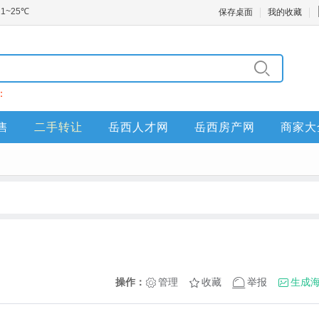
保存桌面
我的收藏
：
售
二手转让
岳西人才网
岳西房产网
商家大
操作：
管理
收藏
举报
生成