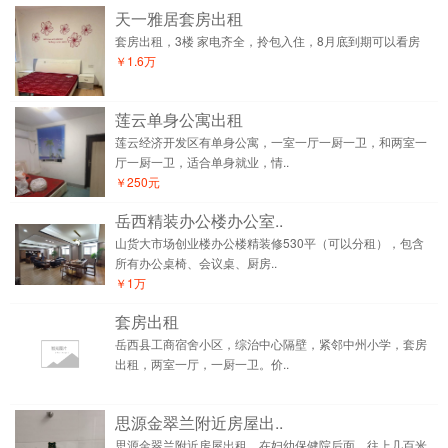
天一雅居套房出租
套房出租，3楼 家电齐全，拎包入住，8月底到期可以看房
￥1.6万
莲云单身公寓出租
莲云经济开发区有单身公寓，一室一厅一厨一卫，和两室一
厅一厨一卫，适合单身就业，情..
￥250元
岳西精装办公楼办公室..
山货大市场创业楼办公楼精装修530平（可以分租），包含
所有办公桌椅、会议桌、厨房..
￥1万
套房出租
岳西县工商宿舍小区，综治中心隔壁，紧邻中州小学，套房
出租，两室一厅，一厨一卫。价..
思源金翠兰附近房屋出..
思源金翠兰附近房屋出租，在妇幼保健院后面，往上几百米