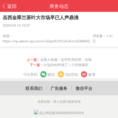
返回
商务动态
岳西金翠兰茶叶大市场早已人声鼎沸
2025/4/9 14:19:57
来源：
浏览量：1.41
https://mp.weixin.qq.com/s/vDqrcKUiVv24JKmx2GMNrQ
万
上一篇：
岳西人收藏！这些常用证明，在线
下一篇：
计划2030年竣工！六庆铁路即
分享到
微信
QQ空间
微博
联系我们
广告服务
微信平台
岳西在线－掌上岳西
©版权所有
皖公网安备34082802000403号